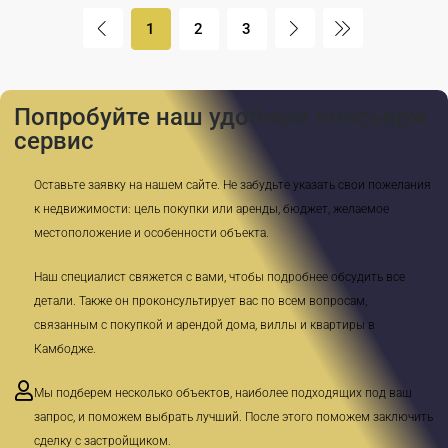
1
2
3
Попробуйте наш удобный консьерж
сервис
Оставьте заявку на нашем сайте. Не забудьте указать свои пожелания
к недвижимости: цель покупки или аренды, бюджет, желаемое
местоположение и особенности объекта.
Наш специалист свяжется с вами, чтобы подробнее обсудить все
детали. Также он проконсультирует вас по всем вопросам,
связанным с покупкой и арендой дома, виллы и квартиры в
Камбодже.
Мы подберем несколько объектов, наиболее подходящих под ваш
запрос, и поможем выбрать лучший. После этого поможем заключить
сделку с застройщиком.