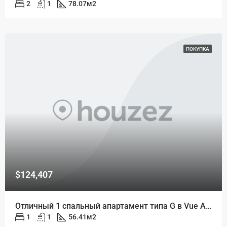
2
1
78.07
м2
ПОКУПКА
$124,407
Отличный 1 спальный апартамент типа G в Vue Aston
1
1
56.41
м2