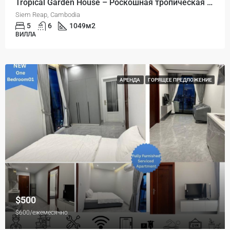
Tropical Garden House – Роскошная тропическая вилла с садом на продажу
Siem Reap, Cambodia
5
6
1049
м2
ВИЛЛА
АРЕНДА
ГОРЯЩЕЕ ПРЕДЛОЖЕНИЕ
$500
$600/ежемесячно