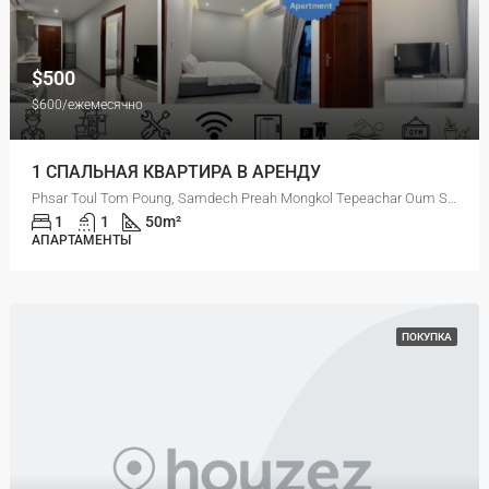
$500
$600/ежемесячно
1 СПАЛЬНАЯ КВАРТИРА В АРЕНДУ
Phsar Toul Tom Poung, Samdech Preah Mongkol Tepeachar Oum Soum (Street 163), Sangkat Tuol Tumpung Ti Pir, Khan Chamkar Mon, Phnom Penh, 120110, Cambodia
1
1
50
m²
АПАРТАМЕНТЫ
ПОКУПКА