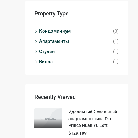
Property Type
Кондоминиум
(3)
Апартаменты
(1)
Студия
(1)
Вилла
(1)
Recently Viewed
Идеальный 2 спальный
апартамент типа D в
Prince Huan Yu Loft
$129,189