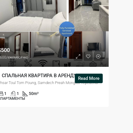
$61,200
$500
600/ежемесячно
1 СПАЛЬНАЯ КВАРТИРА В АРЕНДУ
Read More
Phsar Toul Tom Poung, Samdech Preah Mongkol Tepeachar Oum Soum (Street 163), Sangkat Tuol Tumpung Ti Pir, Khan Chamkar Mon, Phnom Penh, 120110, Cambodia
1
1
50
m²
АПАРТАМЕНТЫ