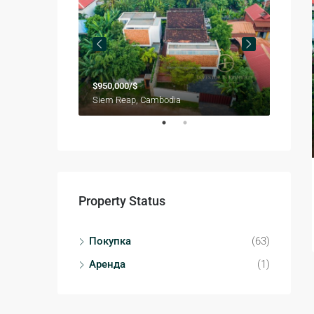
$61,20
$950,000/$
Siem Reap, Cambodia
Property Status
Покупка
(63)
Аренда
(1)