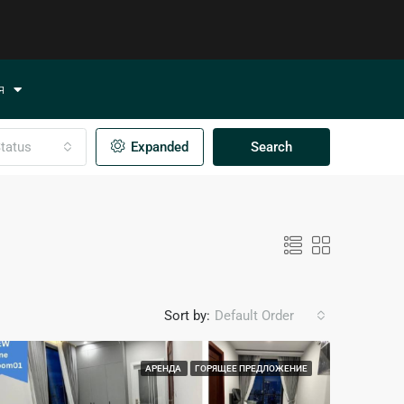
я
tatus
Expanded
Search
Sort by:
Default Order
АРЕНДА
ГОРЯЩЕЕ ПРЕДЛОЖЕНИЕ
КА
РЕКОМЕНДУЕМ
ПОКУПКА