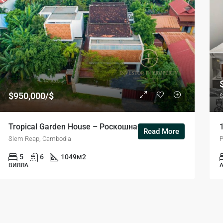
0
$950,000/$
Siem Reap, Cambodia
$950,000/$
$
Tropical Garden House – Роскошная тропическая вилла с садом на продажу
Read More
Siem Reap, Cambodia
5
6
1049
м2
ВИЛЛА