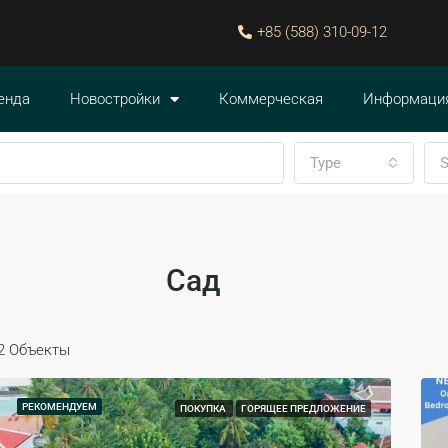
+85 (588) 310-09-12
енда
Новостройки
Коммерческая
Информаци
Type
S
Сад
2 Объекты
РЕКОМЕНДУЕМ
ПОКУПКА
ГОРЯЩЕЕ ПРЕДЛОЖЕНИЕ
ЕНДУЕМ
ПОКУПКА
РЕКОМЕНДУЕМ
ПОКУП